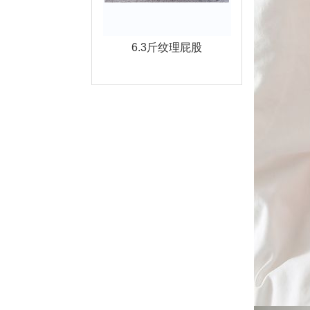
6.3斤纹理屁股