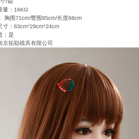
个/箱
量：16KG
：
胸围71cm/臀围85cm/长度68cm
：63cm*29cm*24cm
道：是
南京拓聪模具有限公司