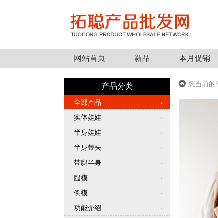
网站首页
新品
本月促销
您当前的
产品分类
全部产品
实体娃娃
半身娃娃
半身带头
带腿半身
腿模
倒模
功能介绍