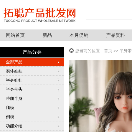
网站首页
新品
本月促销
产品资料
您当前的位置：
首页
>> 半身带
产品分类
全部产品
实体娃娃
半身娃娃
半身带头
带腿半身
腿模
倒模
功能介绍