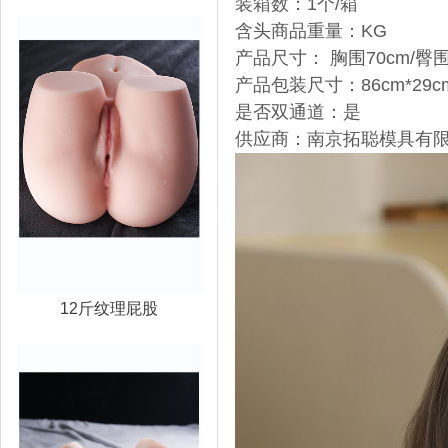
装箱数：1个/箱
含头商品重量：KG
产品尺寸：
胸围70cm/臀围
产品包装尺寸：86cm*29cm
是否双通道：是
供应商：南京拓聪模具有
12斤纹理屁股